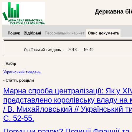
Державна бі
Пошук
Відібрані
Персональний кабінет
Опис документа
Український тиждень. — 2018. — № 49.
-
Набір
Український тиждень.
-
Статті, розділи
Марна спроба централізації: Як у ХІV
представлено королівську владу на м
/ В. Михайловський // Український 
С. 52-55.
Поруч чи разом? Позиції Франції та 