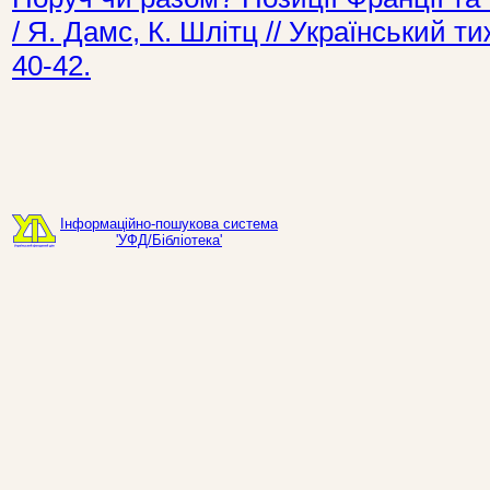
/ Я. Дамс, К. Шлітц // Український 
40-42.
Інформаційно-пошукова система
'УФД/Бібліотека'