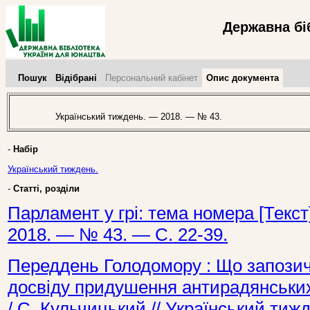
Державна бі
Пошук
Відібрані
Персональний кабінет
Опис документа
Український тиждень. — 2018. — № 43.
-
Набір
Український тиждень.
-
Статті, розділи
Парламент у грі: тема номера [Текст
2018. — № 43. — С. 22-39.
Переддень Голодомору : Що запозичи
досвіду придушення антирадянських 
/ С. Кульчицький // Український ти