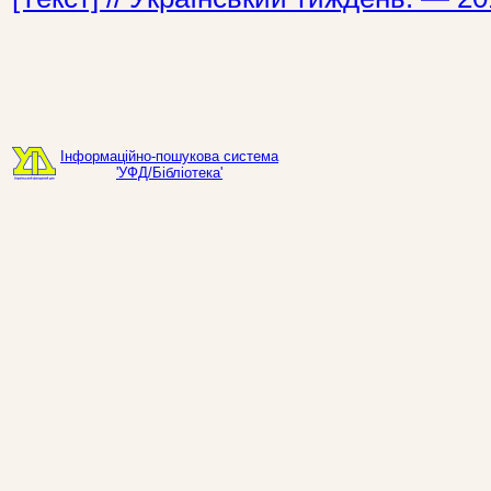
Інформаційно-пошукова система
'УФД/Бібліотека'