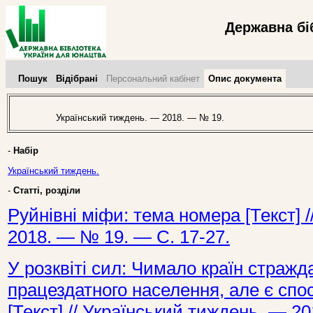
Державна бі
Пошук
Відібрані
Персональний кабінет
Опис документа
Український тиждень. — 2018. — № 19.
-
Набір
Український тиждень.
-
Статті, розділи
Руйнівні міфи: тема номера [Текст] 
2018. — № 19. — С. 17-27.
У розквіті сил: Чимало країн страж
працездатного населення, але є спо
[Текст] // Український тиждень. — 2