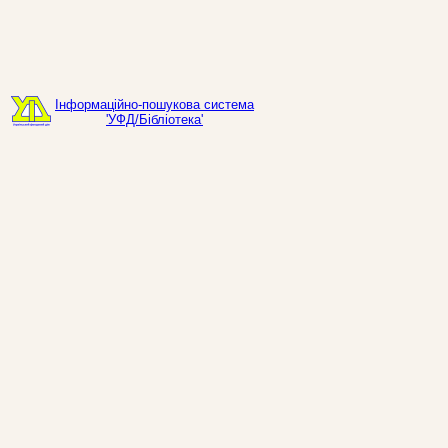
Інформаційно-пошукова система
'УФД/Бібліотека'