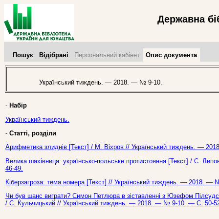
Державна бі
Пошук
Відібрані
Персональний кабінет
Опис документа
Український тиждень. — 2018. — № 9-10.
-
Набір
Український тиждень.
-
Статті, розділи
Арифметика злиднів [Текст] / М. Віхров // Український тиждень. — 201
Велика шахівниця: українсько-польське протистояння [Текст] / С. Липо
46-49.
Кіберзагроза: тема номера [Текст] // Український тиждень. — 2018. — №
Чи був шанс виграти? Симон Петлюра в зіставленні з Юзефом Пілсудс
/ С. Кульчицький // Український тиждень. — 2018. — № 9-10. — С. 50-5