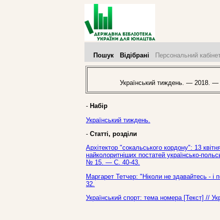
Пошук
Відібрані
Персональний кабіне
Український тиждень. — 2018. —
-
Набір
Український тиждень.
-
Статті, розділи
Архітектор "сокальського кордону": 13 квіт
найколоритніших постатей українсько-польськ
№ 15. — С. 40-43.
Маргарет Тетчер: "Ніколи не здавайтесь - і 
32.
Український спорт: тема номера [Текст] // У