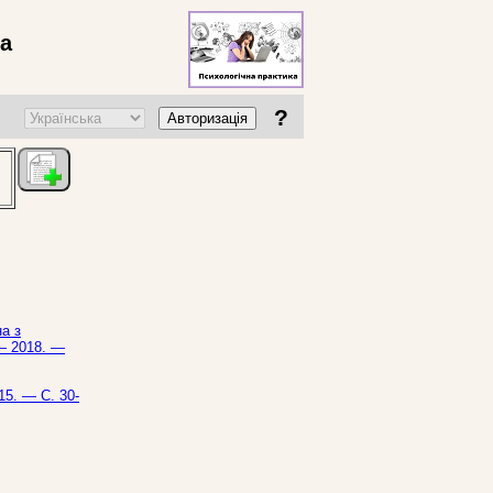
ва
?
Авторизація
а з
 — 2018. —
15. — С. 30-