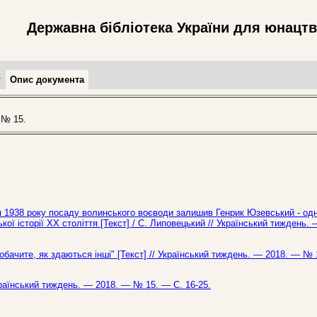
Державна бібліотека України для юнацт
т
Опис документа
 № 15.
ня 1938 року посаду волинського воєводи залишив Генрик Юзевський - одн
ої історії ХХ століття [Текст] / С. Липовецький // Український тиждень.
побачите, як здаються інші" [Текст] // Український тиждень. — 2018. — № 
країнський тиждень. — 2018. — № 15. — С. 16-25.