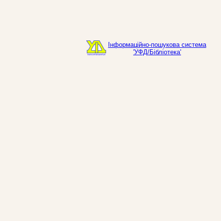
Інформаційно-пошукова система
'УФД/Бібліотека'