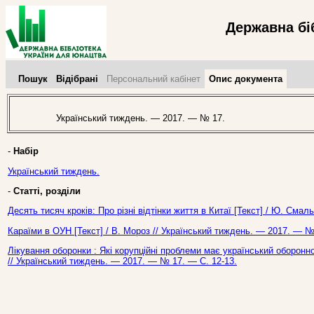
Державна бі
Пошук
Відібрані
Персональний кабінет
Опис документа
Український тиждень. — 2017. — № 17.
-
Набір
Український тиждень.
-
Статті, розділи
Десять тисяч кроків: Про різні відтінки життя в Китаї [Текст] / Ю. Сма
Караїми в ОУН [Текст] / В. Мороз // Український тиждень. — 2017. — №
Лікування оборонки : Які корупційні проблеми має український оборонн
// Український тиждень. — 2017. — № 17. — С. 12-13.