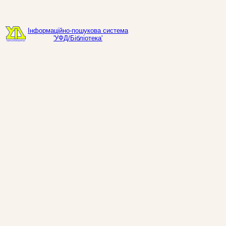
Інформаційно-пошукова система
'УФД/Бібліотека'