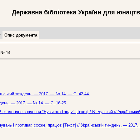
Державна бібліотека України для юнацт
т
Опис документа
 № 14.
раїнський тиждень. — 2017. — № 14. — С. 42-44.
ждень. — 2017. — № 14. — С. 16-25.
 екологічне значення "Бузького Гарду" [Текст] / В. Бузький // Українськи
вань і противаг, схоже, працює [Текст] // Український тиждень. — 2017