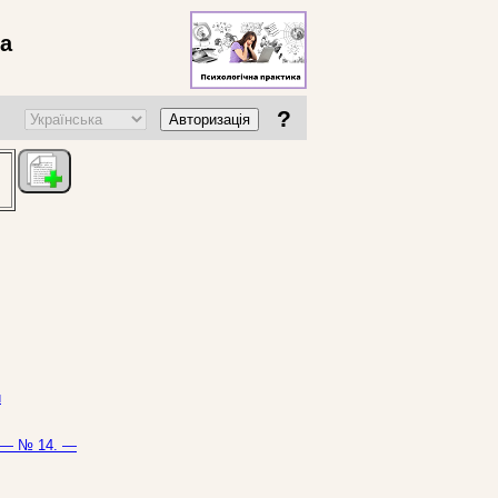
ва
?
Авторизація
й
. — № 14. —