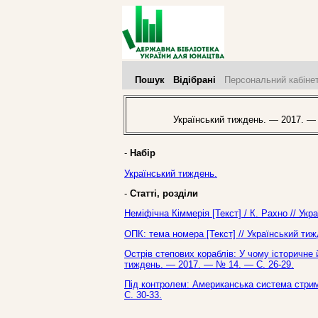
Пошук
Відібрані
Персональний кабіне
Український тиждень. — 2017. —
-
Набір
Український тиждень.
-
Статті, розділи
Неміфічна Кіммерія [Текст] / К. Рахно // Ук
ОПК: тема номера [Текст] // Український ти
Острів степових кораблів: У чому історичне й
тиждень. — 2017. — № 14. — С. 26-29.
Під контролем: Американська система стриму
С. 30-33.