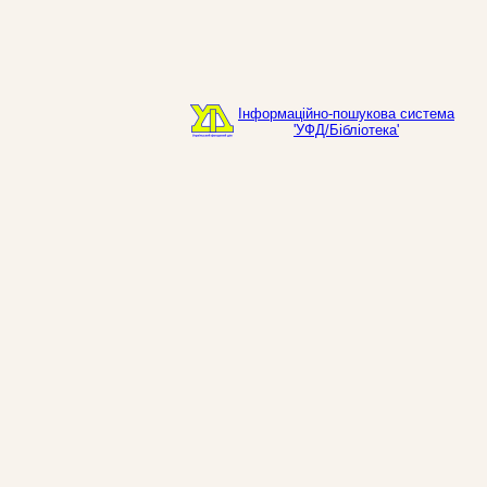
Інформаційно-пошукова система
'УФД/Бібліотека'