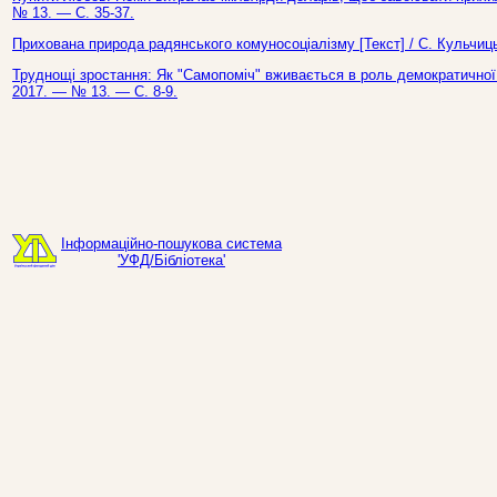
№ 13. — С. 35-37.
Прихована природа радянського комуносоціалізму [Текст] / С. Кульчиц
Труднощі зростання: Як "Самопоміч" вживається в роль демократичної о
2017. — № 13. — С. 8-9.
Інформаційно-пошукова система
'УФД/Бібліотека'