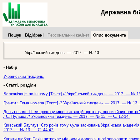
Державна бі
Пошук
Відібрані
Персональний кабінет
Опис документа
Український тиждень. — 2017. — № 13.
-
Набір
Український тиждень.
-
Статті, розділи
Балканізація по-іншому [Текст] // Український тиждень. — 2017. — № 13
Гранти : Тема номера [Текст] // Український тиждень. — 2017. — № 13. 
День неволі: Після розгону мінських акцій протесту опозиційних настро
/ С. Пульша // Український тиждень. — 2017. — № 13. — С. 12-14.
Київський Баугауз: Сто років тому була заснована Українська академія 
2017. — № 13. — С. 44-47.
Купити любов: Пекін витрачає мільярди доларів, щоб завоювати прихиль