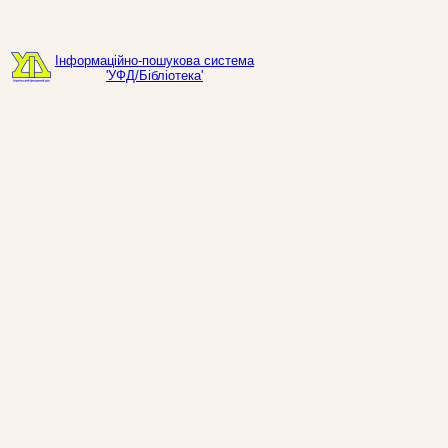
Інформаційно-пошукова система
'УФД/Бібліотека'