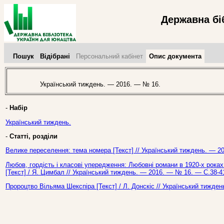
Державна бі
Пошук
Відібрані
Персональний кабінет
Опис документа
Український тиждень. — 2016. — № 16.
-
Набір
Український тиждень.
-
Статті, розділи
Велике переселення: тема номера [Текст] // Український тиждень. — 2
Любов, гордість і класові упередження: Любовні романи в 1920-х роках
[Текст] / Я. Цимбал // Український тиждень. — 2016. — № 16. — С.38-4
Пророцтво Вільяма Шекспіра [Текст] / Л. Донскіс // Український тижде