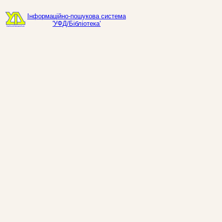
Інформаційно-пошукова система
'УФД/Бібліотека'