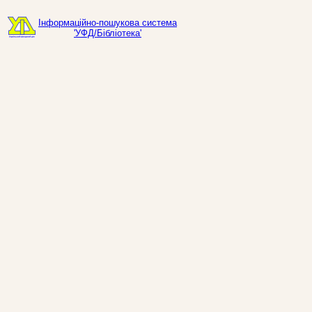
Інформаційно-пошукова система
'УФД/Бібліотека'