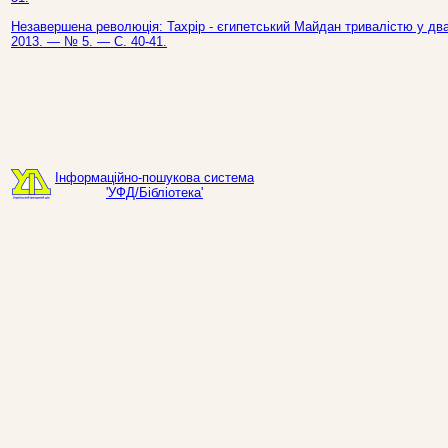
Незавершена революція: Тахрір - єгипетський Майдан тривалістю у два 
2013. — № 5. — С. 40-41.
Інформаційно-пошукова система
'УФД/Бібліотека'