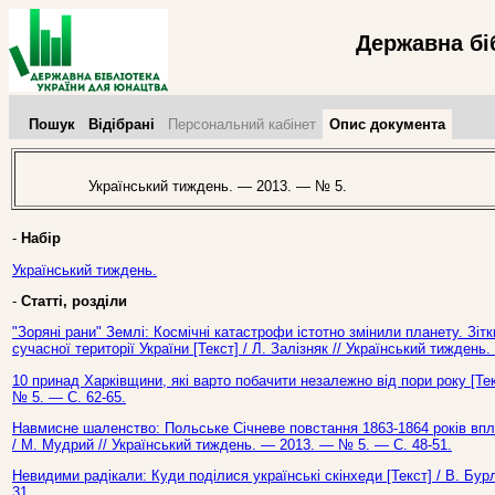
Державна бі
Пошук
Відібрані
Персональний кабінет
Опис документа
Український тиждень. — 2013. — № 5.
-
Набір
Український тиждень.
-
Статті, розділи
"Зоряні рани" Землі: Космічні катастрофи істотно змінили планету. Зіт
сучасної території України [Текст] / Л. Залізняк // Український тижден
10 принад Харківщини, які варто побачити незалежно від пори року [Тек
№ 5. — С. 62-65.
Навмисне шаленство: Польське Січневе повстання 1863-1864 років впли
/ М. Мудрий // Український тиждень. — 2013. — № 5. — С. 48-51.
Невидими радікали: Куди поділися українські скінхеди [Текст] / В. Бу
31.