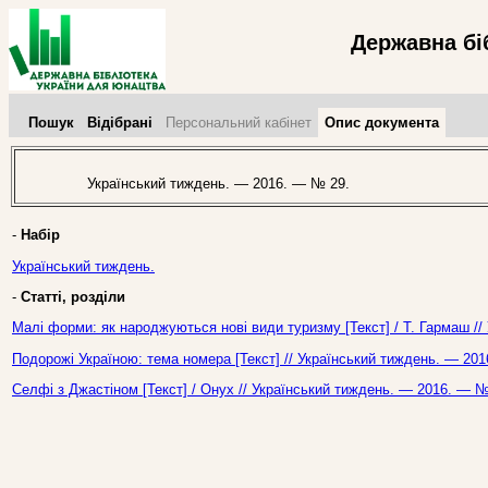
Державна бі
Пошук
Відібрані
Персональний кабінет
Опис документа
Український тиждень. — 2016. — № 29.
-
Набір
Український тиждень.
-
Статті, розділи
Малі форми: як народжуються нові види туризму [Текст] / Т. Гармаш //
Подорожі Україною: тема номера [Текст] // Український тиждень. — 201
Селфі з Джастіном [Текст] / Онух // Український тиждень. — 2016. — №