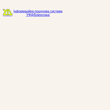
Інформаційно-пошукова система
'УФД/Бібліотека'