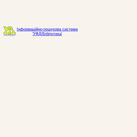
Інформаційно-пошукова система
'УФД/Бібліотека'