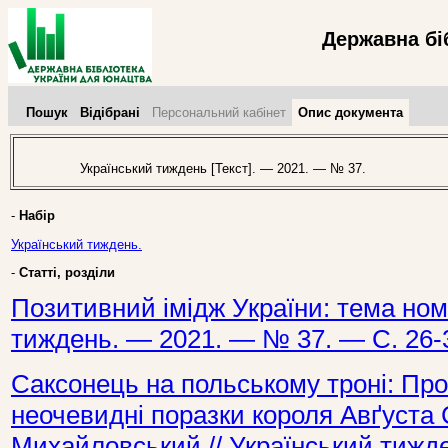
Державна бі
Пошук
Відібрані
Персональний кабінет
Опис документа
Український тиждень [Текст]. — 2021. — № 37.
-
Набір
Український тиждень.
-
Статті, розділи
Позитивний імідж України: тема номе
тиждень. — 2021. — № 37. — С. 26-
Саксонець на польському троні: Про 
неочевидні поразки короля Авґуста С
Михайловський // Український тижд