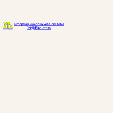
Інформаційно-пошукова система
'УФД/Бібліотека'