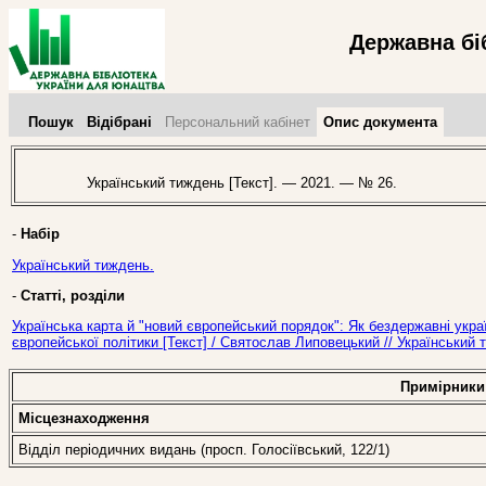
Державна бі
Пошук
Відібрані
Персональний кабінет
Опис документа
Український тиждень [Текст]. — 2021. — № 26.
-
Набір
Український тиждень.
-
Статті, розділи
Українська карта й "новий європейський порядок": Як бездержавні украї
європейської політики [Текст] / Святослав Липовецький // Український
Примірники
Місцезнаходження
Відділ періодичних видань (просп. Голосіївський, 122/1)