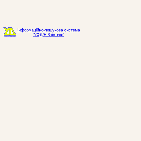
Інформаційно-пошукова система
'УФД/Бібліотека'