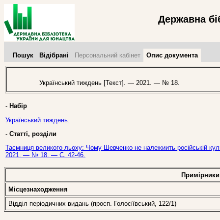
Державна бі
Пошук
Відібрані
Персональний кабінет
Опис документа
Український тиждень [Текст]. — 2021. — № 18.
-
Набір
Український тиждень.
-
Статті, розділи
Таємниця великого льоху: Чому Шевченко не належиить російській культ
2021. — № 18. — С. 42-46.
Примірники
Місцезнаходження
Відділ періодичних видань (просп. Голосіївський, 122/1)