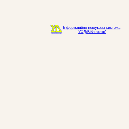
Інформаційно-пошукова система
'УФД/Бібліотека'