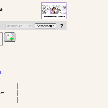
ва
?
Авторизація
]
стi