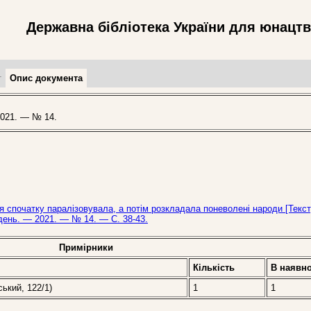
Державна бібліотека України для юнацт
т
Опис документа
021. — № 14.
я спочатку паралізовувала, а потім розкладала поневолені народи [Текст
день. — 2021. — № 14. — С. 38-43.
Примірники
Кількість
В наявно
ський, 122/1)
1
1