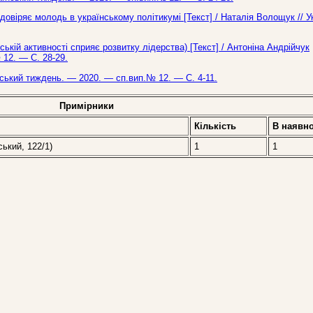
овіряє молодь в українському політикумі [Текст] / Наталія Волощук // У
ській активності сприяє розвитку лідерства) [Текст] / Антоніна Андрійчук
 12. — С. 28-29.
їнський тиждень. — 2020. — сп.вип.№ 12. — С. 4-11.
Примірники
Кількість
В наявно
ський, 122/1)
1
1