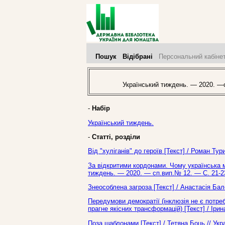
Пошук
Відібрані
Персональний кабіне
Український тиждень. — 2020. —с
-
Набір
Український тиждень.
-
Статті, розділи
Від "хуліганів" до героїв [Текст] / Роман Ту
За відкритими кордонами. Чому українська м
тиждень. — 2020. — сп.вип.№ 12. — С. 21-2
Знеособлена загроза [Текст] / Анастасія Бал
Передумови демократії (інклюзія не є потре
прагне якісних трансформацій) [Текст] / Іри
Поза шаблонами [Текст] / Тетяна Боць // Ук