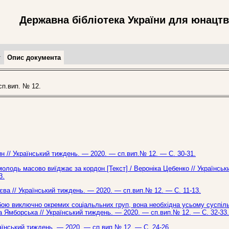
Державна бібліотека України для юнацт
т
Опис документа
п.вип. № 12.
рин // Український тиждень. — 2020. — сп.вип.№ 12. — С. 30-31.
олодь масово виїджає за кордон [Текст] / Вероніка Цебенко // Українськ
3.
єва // Український тиждень. — 2020. — сп.вип.№ 12. — С. 11-13.
бою виключно окремих соціальльних груп, вона необхідна усьому суспіль
на Ямборська // Український тиждень. — 2020. — сп.вип.№ 12. — С. 32-33.
раїнський тиждень. — 2020. — сп.вип.№ 12. — С. 24-26.