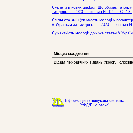
Скелети в нових шафах. Що обирає та кому д
тиждень. — 2020. — сп.вип.№ 12. — С. 7-8.
Спільнота змін (як участь молоді у волонтер
// Український тиждень. — 2020. — сп.вип.№
Суб‘єктність молоді: добірка статей // Укра
Місцезнаходження
Відділ періодичних видань (просп. Голосіїв
Інформаційно-пошукова система
'УФД/Бібліотека'