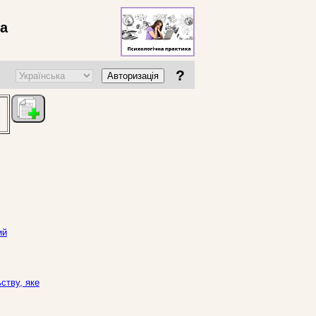
ва
?
Авторизація
ий
ству, яке