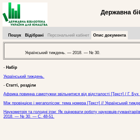
Державна бі
Пошук
Відібрані
Персональний кабінет
Опис документа
Український тиждень. — 2018. — № 30.
-
Набір
Український тиждень.
-
Статті, розділи
Африка повинна самотужки звільнитися від відсталості [Текст] / Г. Бух
Між провінцією і мегаполісом: тема номера [Текст] // Український тиж
Наукометрія та голодні ігри: Як оцінювати роботу науковців-гуманітарії
2018. — № 30. — С. 48-51.