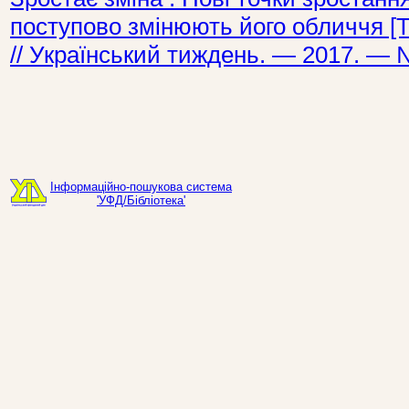
поступово змінюють його обличчя [Т
// Український тиждень. — 2017. — 
Інформаційно-пошукова система
'УФД/Бібліотека'