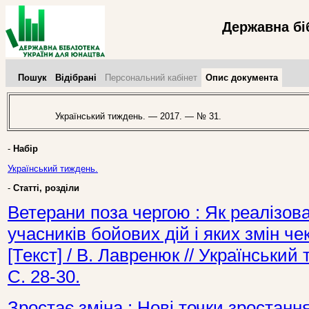
Державна бі
Пошук
Відібрані
Персональний кабінет
Опис документа
Український тиждень. — 2017. — № 31.
-
Набір
Український тиждень.
-
Статті, розділи
Ветерани поза чергою : Як реалізова
учасників бойових дій і яких змін ч
[Текст] / В. Лавренюк // Українськи
С. 28-30.
Зростає зміна : Нові точки зростанн