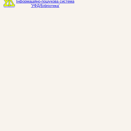
Інформаційно-пошукова система
'УФД/Бібліотека'