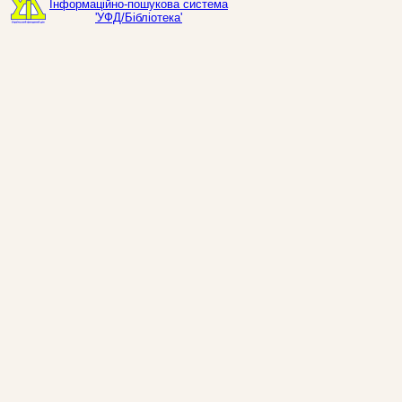
Інформаційно-пошукова система
'УФД/Бібліотека'