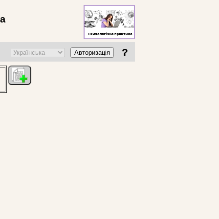
ва
?
Авторизація