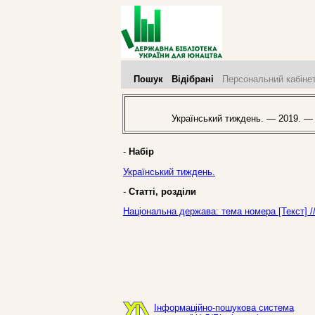
Пошук
Відібрані
Персональний кабіне
Український тиждень. — 2019. —
-
Набір
Український тиждень.
-
Статті, розділи
Національна держава: тема номера [Текст] /
Інформаційно-пошукова система