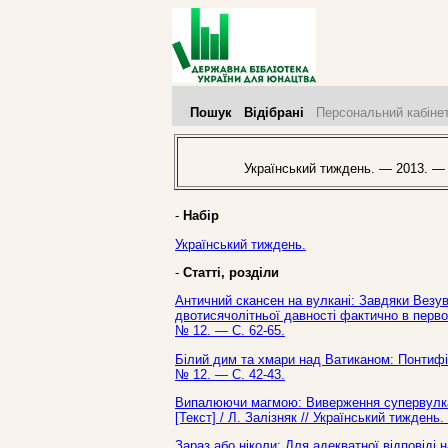
Пошук
Відібрані
Персональний кабіне
Український тиждень. — 2013. —
-
Набір
Український тиждень.
-
Статті, розділи
Античний скансен на вулкані: Завдяки Везу
двотисячолітньої давності фактично в перво
№ 12. — С. 62-65.
Білий дим та хмари над Ватиканом: Понтифік
№ 12. — С. 42-43.
Випалюючи магмою: Виверження супервулкані
[Текст] / Л. Залізняк // Український тижден
Зараз або ніколи: Для адекватної відповіді 