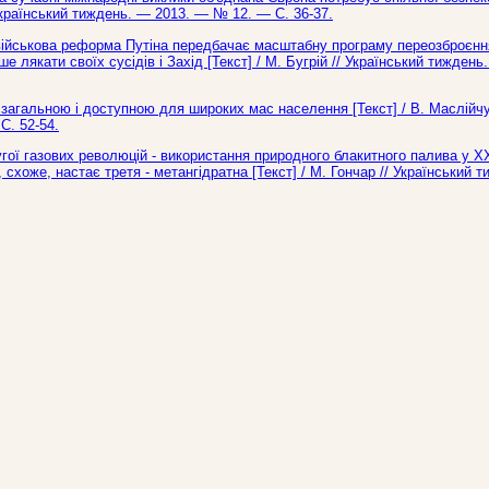
/ Український тиждень. — 2013. — № 12. — С. 36-37.
військова реформа Путіна передбачає масштабну програму переозброєнн
 лякати своїх сусідів і Захід [Текст] / М. Бугрій // Український тижден
, загальною і доступною для широких мас населення [Текст] / В. Маслійч
С. 52-54.
гої газових революцій - використання природного блакитного палива у ХХ
 схоже, настає третя - метангідратна [Текст] / М. Гончар // Український 