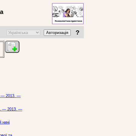
ва
?
Авторизація
. — 2013. —
ь. — 2013. —
 нині
ової та