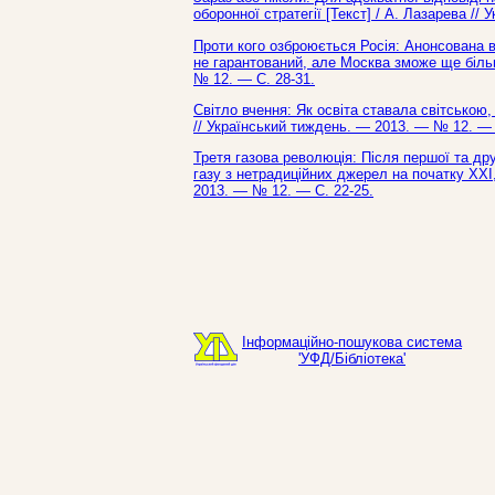
оборонної стратегії [Текст] / А. Лазарева /
Проти кого озброюється Росія: Анонсована 
не гарантований, але Москва зможе ще більше
№ 12. — С. 28-31.
Світло вчення: Як освіта ставала світською
// Український тиждень. — 2013. — № 12. — 
Третя газова революція: Після першої та дру
газу з нетрадиційних джерел на початку ХХІ,
2013. — № 12. — С. 22-25.
Інформаційно-пошукова система
'УФД/Бібліотека'