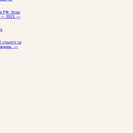
я РФ. Успіх
ь. — 2013. —
ук
 столітті та
тиждень. —