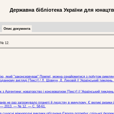
Державна бібліотека України для юнацт
т
Опис документа
 № 12.
вію, який "законсервував" Помпеї, можна ознайомитися з побутом римлян
зданному вигляді [Текст] / Л. Шовкун, Д. Лиховій // Український тиждень
 з Аргентини: новаторство і консерватизм [Текст] // Український тижден
в не раз загрожувало планеті й людству в минулому. Є великі ризики й
ь. — 2013. — № 12. — С. 58-61.
на сучасні міжнародні виклики об'єднана Європа потребує спільної безпек