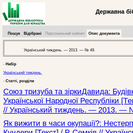
Державна бі
Пошук
Відібрані
Персональний кабінет
Опис документа
Український тиждень. — 2013. — № 49.
-
Набір
Український тиждень.
-
Статті, розділи
Союз тризуба та зіркиДавида: Будів
Української Народної Республіки [Тек
// Український тиждень. — 2013. — 
Як вижити в часи окупації?: Нестер
Кундери [Текст] / Р. Семків // Украї