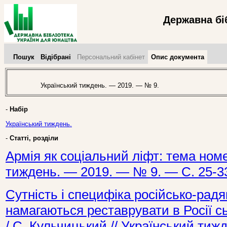
Державна бі
Пошук
Відібрані
Персональний кабінет
Опис документа
Український тиждень. — 2019. — № 9.
-
Набір
Український тиждень.
-
Статті, розділи
Армія як соціальний ліфт: тема номер
тиждень. — 2019. — № 9. — С. 25-3
Сутність і специфіка російсько-радя
намагаються реставрувати в Росії сь
/ С. Кульчицький // Український ти