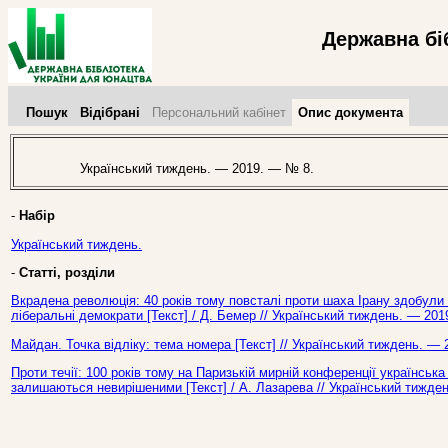
Державна бі
Пошук
Відібрані
Персональний кабінет
Опис документа
Український тиждень. — 2019. — № 8.
-
Набір
Український тиждень.
-
Статті, розділи
Вкрадена революція: 40 років тому повсталі проти шаха Ірану здобули 
ліберальні демократи [Текст] / Д. Бемер // Український тиждень. — 201
Майдан. Точка відліку: тема номера [Текст] // Український тиждень. — 
Проти течії: 100 років тому на Паризькій мирній конференції українська
залишаються невирішеними [Текст] / А. Лазарева // Український тижде