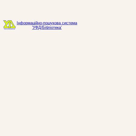
Інформаційно-пошукова система
'УФД/Бібліотека'