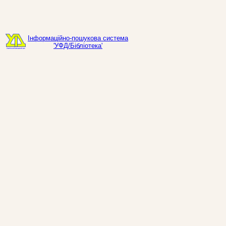
Інформаційно-пошукова система
'УФД/Бібліотека'