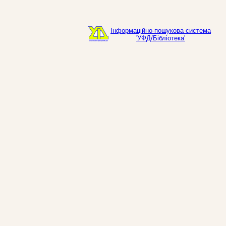
Інформаційно-пошукова система
'УФД/Бібліотека'