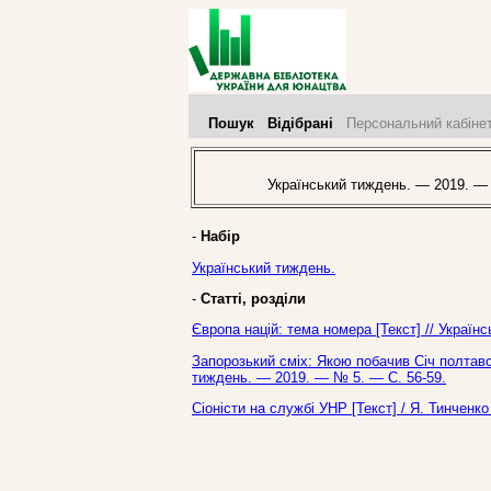
Пошук
Відібрані
Персональний кабіне
Український тиждень. — 2019. —
-
Набір
Український тиждень.
-
Статті, розділи
Європа націй: тема номера [Текст] // Україн
Запорозький сміх: Якою побачив Січ полтавсь
тиждень. — 2019. — № 5. — С. 56-59.
Сіоністи на службі УНР [Текст] / Я. Тинченк