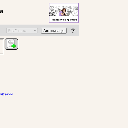
ва
?
Авторизація
аїнський