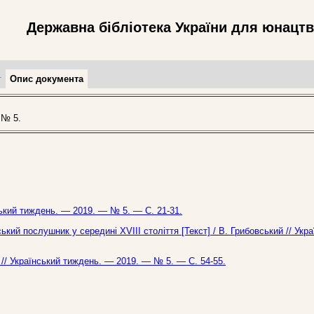
Державна бібліотека України для юнацт
т
Опис документа
 № 5.
ський тиждень. — 2019. — № 5. — С. 21-31.
кий послушник у середині ХVІІІ століття [Текст] / В. Грибовський // Укр
о // Український тиждень. — 2019. — № 5. — С. 54-55.