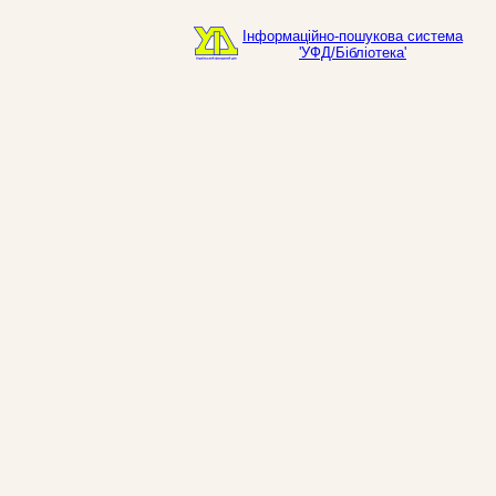
Інформаційно-пошукова система
'УФД/Бібліотека'