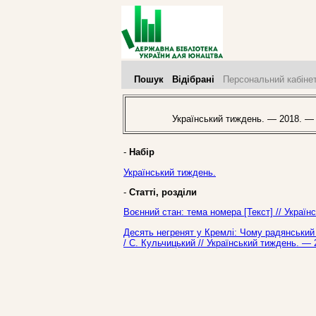
Пошук
Відібрані
Персональний кабіне
Український тиждень. — 2018. —
-
Набір
Український тиждень.
-
Статті, розділи
Воєнний стан: тема номера [Текст] // Украї
Десять негренят у Кремлі: Чому радянський
/ С. Кульчицький // Український тиждень. —