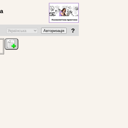
ва
?
Авторизація