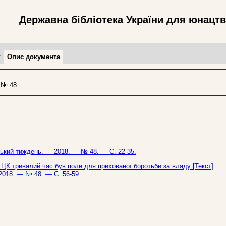
Державна бібліотека України для юнацт
т
Опис документа
 № 48.
нський тиждень. — 2018. — № 48. — С. 22-35.
 ЦК тривалий час був поле для прихованої боротьби за владу [Текст]
 2018. — № 48. — С. 56-59.