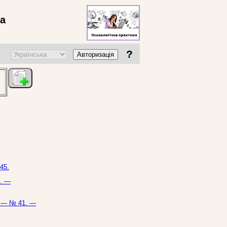
ва
?
Авторизація
45.
ь. —
8. — № 41. —