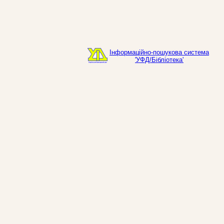
Інформаційно-пошукова система
'УФД/Бібліотека'