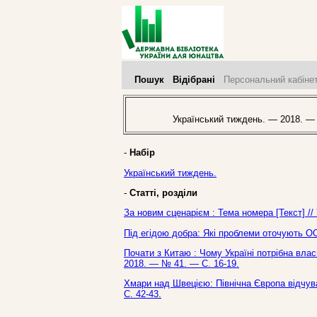
Пошук
Відібрані
Персональний кабіне
Український тиждень. — 2018. —
-
Набір
Український тиждень.
-
Статті, розділи
За новим сценарієм : Тема номера [Текст] /
Під егідою добра: Які проблеми оточують ОО
Почати з Китаю : Чому Україні потрібна влас
2018. — № 41. — С. 16-19.
Хмари над Швецією: Північна Європа відчува
С. 42-43.