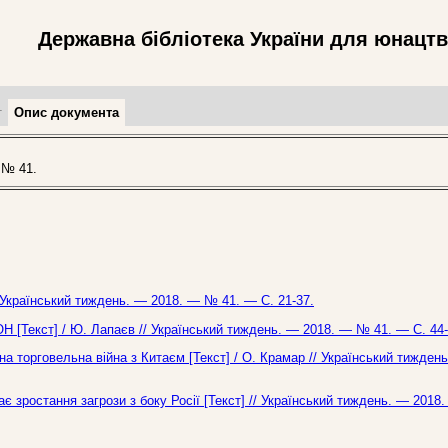
Державна бібліотека України для юнацт
т
Опис документа
 № 41.
/ Український тиждень. — 2018. — № 41. — С. 21-37.
Н [Текст] / Ю. Лапаєв // Український тиждень. — 2018. — № 41. — С. 44-
на торговельна війна з Китаєм [Текст] / О. Крамар // Український тижден
є зростання загрози з боку Росії [Текст] // Український тиждень. — 201