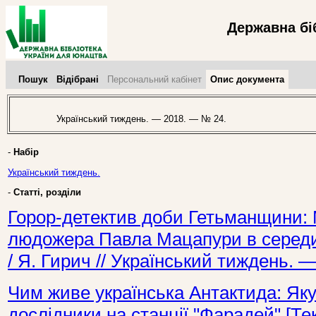
Державна бі
Пошук
Відібрані
Персональний кабінет
Опис документа
Український тиждень. — 2018. — № 24.
-
Набір
Український тиждень.
-
Статті, розділи
Горор-детектив доби Гетьманщини:
людожера Павла Мацапури в середині
/ Я. Гирич // Український тиждень. 
Чим живе українська Антактида: Яку
дослідники на станції "Фарадей" [Тек