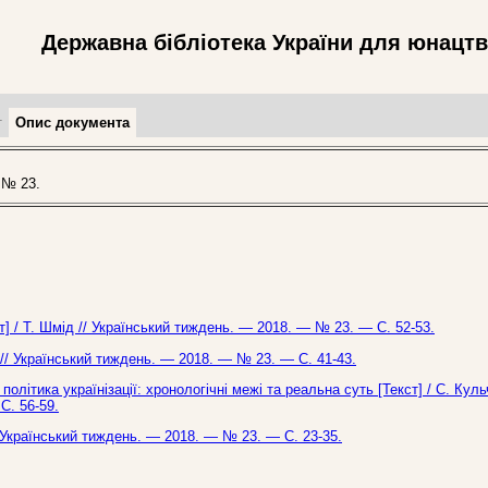
Державна бібліотека України для юнацт
т
Опис документа
 № 23.
] / Т. Шмід // Український тиждень. — 2018. — № 23. — С. 52-53.
о // Український тиждень. — 2018. — № 23. — С. 41-43.
 політика українізації: хронологічні межі та реальна суть [Текст] / С. Кул
С. 56-59.
/ Український тиждень. — 2018. — № 23. — С. 23-35.