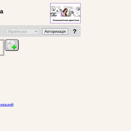
ва
?
Авторизація
ьчицький