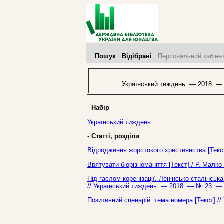
Пошук
Відібрані
Персональний кабіне
Український тиждень. — 2018. —
-
Набір
Український тиждень.
-
Статті, розділи
Відродження жорстокого християнства [Текст
Врятувати біорізноманіття [Текст] / Р. Малк
Під гаслом коренізації. Ленінсько-сталінська
// Український тиждень. — 2018. — № 23. — 
Позитивний сценарій: тема номера [Текст] /