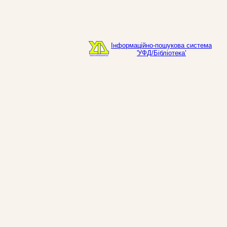
Інформаційно-пошукова система
'УФД/Бібліотека'