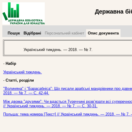
Державна бі
Пошук
Відібрані
Персональний кабінет
Опис документа
Український тиждень. — 2018. — № 7.
-
Набір
Український тиждень.
-
Статті, розділи
"Волиняна" і "Барасабніса": Що писали арабські мандрівники про давню
2018. — № 7. — С. 42-44.
Між двома "друзями": Чи вдасться Туреччині розв‘язати всі суперечност
// Український тиждень. — 2018. — № 7. — С. 30-31.
Польща: тема номера [Текст] // Український тиждень. — 2018. — № 7. 