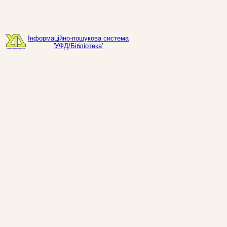
Інформаційно-пошукова система
'УФД/Бібліотека'