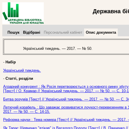
Державна бі
Пошук
Відібрані
Персональний кабінет
Опис документа
Український тиждень. — 2017. — № 50.
-
Набір
Український тиждень.
-
Статті, розділи
Аграрний конкурент : Як Росія перетворюється з основного ринку збуту
[Текст] / О. Крамар // Український тиждень. — 2017. — № 50. — С. 10-1
Битва розумів [Текст] // Український тиждень. — 2017. — № 50. — С. 34
Летючий корабель : Що заважає розвиватися лоукост-перевезенням в Укр
2017. — № 50. — С. 14-15.
Реформа науки : Тема номера [Текст] // Український тиждень. — 2017.
Як Тарас Шевченко "втікав" із Веселого Подолу [Текст] / В. Панченко /