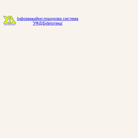
Інформаційно-пошукова система
'УФД/Бібліотека'