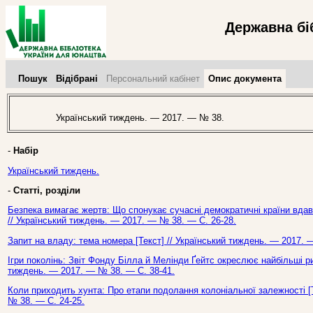
Державна бі
Пошук
Відібрані
Персональний кабінет
Опис документа
Український тиждень. — 2017. — № 38.
-
Набір
Український тиждень.
-
Статті, розділи
Безпека вимагає жертв: Що спонукає сучасні демократичні країни вдав
// Український тиждень. — 2017. — № 38. — С. 26-28.
Запит на владу: тема номера [Текст] // Український тиждень. — 2017. 
Ігри поколінь: Звіт Фонду Білла й Мелінди Ґейтс окреслює найбільші р
тиждень. — 2017. — № 38. — С. 38-41.
Коли приходить хунта: Про етапи подолання колоніальної залежності [Т
№ 38. — С. 24-25.