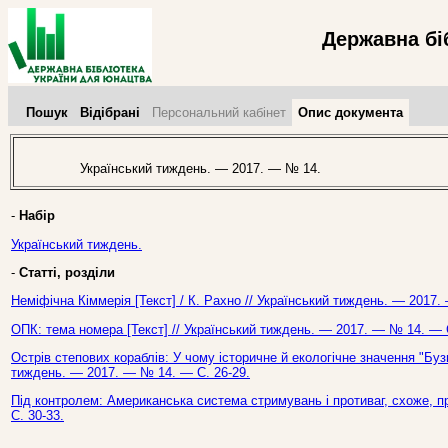
Державна бі
Пошук
Відібрані
Персональний кабінет
Опис документа
Український тиждень. — 2017. — № 14.
-
Набір
Український тиждень.
-
Статті, розділи
Неміфічна Кіммерія [Текст] / К. Рахно // Український тиждень. — 2017.
ОПК: тема номера [Текст] // Український тиждень. — 2017. — № 14. — С
Острів степових кораблів: У чому історичне й екологічне значення "Бузь
тиждень. — 2017. — № 14. — С. 26-29.
Під контролем: Американська система стримувань і противаг, схоже, п
С. 30-33.