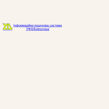
Інформаційно-пошукова система
'УФД/Бібліотека'