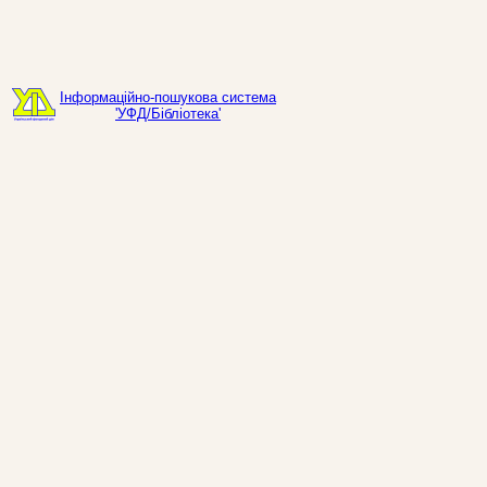
Інформаційно-пошукова система
'УФД/Бібліотека'