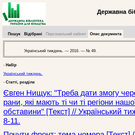
Державна бі
Пошук
Відібрані
Персональний кабінет
Опис документа
Український тиждень. — 2016. — № 49.
-
Набір
Український тиждень.
-
Статті, розділи
Євген Нищук: "Треба дати змогу чер
рани, які мають ті чи ті регіони нашо
обставини" [Текст] // Український 
8-11.
Почути фронт: тема номера [Текст] 