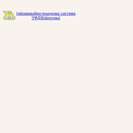
Інформаційно-пошукова система
'УФД/Бібліотека'