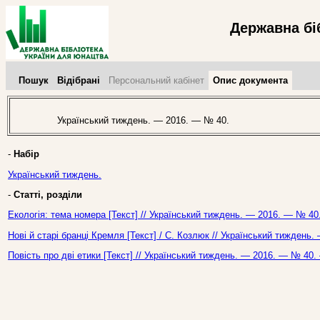
Державна бі
Пошук
Відібрані
Персональний кабінет
Опис документа
Український тиждень. — 2016. — № 40.
-
Набір
Український тиждень.
-
Статті, розділи
Екологія: тема номера [Текст] // Український тиждень. — 2016. — № 40.
Нові й старі бранці Кремля [Текст] / С. Козлюк // Український тиждень
Повість про дві етики [Текст] // Український тиждень. — 2016. — № 40.