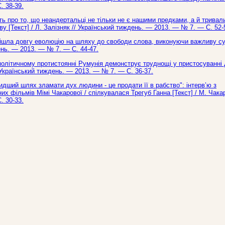
. 38-39.
ать про то, що неандертальці не тільки не є нашими предками, а й тривал
[Текст] / Л. Залізняк // Український тиждень. — 2013. — № 7. — С. 52-
ройшла довгу еволюцію на шляху до свободи слова, виконуючи важливу с
день. — 2013. — № 7. — С. 44-47.
політичному протистоянні Румунія демонструє труднощі у пристосуванні 
/ Український тиждень. — 2013. — № 7. — С. 36-37.
идший шлях зламати дух людини - це продати її в рабство": інтерв’ю з
 фільмів Мімі Чакарової / спілкувалася Трегуб Ганна [Текст] / М. Чака
. 30-33.