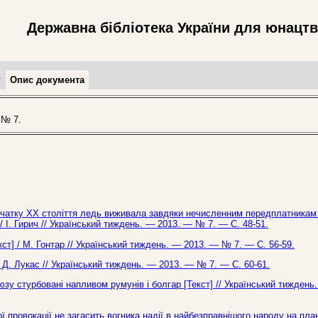
Державна бібліотека України для юнацт
т
Опис документа
 № 7.
початку ХХ століття ледь виживала завдяки нечисленним передплатникам 
/ І. Гирич // Український тиждень. — 2013. — № 7. — С. 48-51.
кст] / М. Гонтар // Український тиждень. — 2013. — № 7. — С. 56-59.
 Д. Лукас // Український тиждень. — 2013. — № 7. — С. 60-61.
юзу стурбовані напливом румунів і болгар [Текст] // Український тиждень
ої провокації не загасить вогника надії в найбезправнішого народу на план