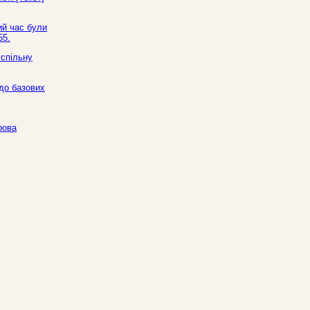
ий час були
55.
успільну
до базових
рова