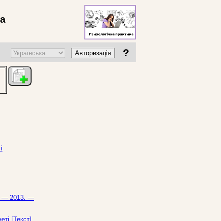
ва
?
Авторизація
і
. — 2013. —
еті [Текст]