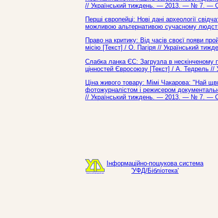
// Український тиждень. — 2013. — № 7. — С
Перші європейці: Нові дані археології свідч
можливою альтернативою сучасному людству 
Право на критику: Від часів своєї появи п
місію [Текст] / О. Пагіря // Український тиж
Слабка ланка ЄС: Загрузла в нескінченому 
цінностей Євросоюзу [Текст] / А. Тедрель /
Ціна живого товару: Мімі Чакарова: "Най щв
фотожурналістом і режисером документальних
// Український тиждень. — 2013. — № 7. — С
Інформаційно-пошукова система
'УФД/Бібліотека'