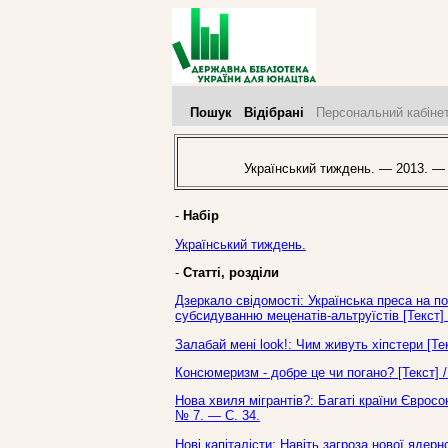
Пошук
Відібрані
Персональний кабіне
Український тиждень. — 2013. —
-
Набір
Український тиждень.
-
Статті, розділи
Дзеркало свідомості: Українська преса на 
субсидуванню меценатів-альтруїстів [Текст] 
Залабай мені look!: Чим живуть хіпстери [Те
Консюмеризм - добре це чи погано? [Текст] /
Нова хвиля мігрантів?: Багаті країни Євросо
№ 7. — С. 34.
Нові капіталісти: Навіть загроза нової ядерн