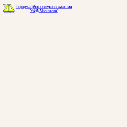
Інформаційно-пошукова система
'УФД/Бібліотека'