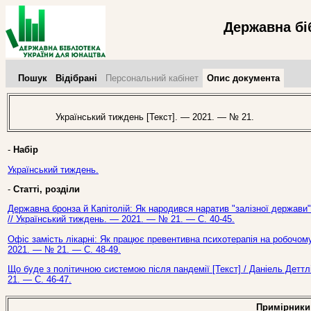
Державна бі
Пошук
Відібрані
Персональний кабінет
Опис документа
Український тиждень [Текст]. — 2021. — № 21.
-
Набір
Український тиждень.
-
Статті, розділи
Державна бронза й Капітолій: Як народився наратив "залізної держави" в
// Український тиждень. — 2021. — № 21. — С. 40-45.
Офіс замість лікарні: Як працює превентивна психотерапія на робочому 
2021. — № 21. — С. 48-49.
Що буде з політичною системою після пандемії [Текст] / Даніель Деттл
21. — С. 46-47.
Примірники