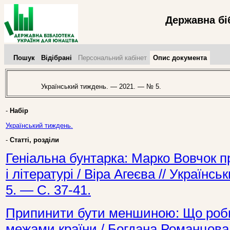
Державна бі
Пошук
Відібрані
Персональний кабінет
Опис документа
Український тиждень. — 2021. — № 5.
-
Набір
Український тиждень.
-
Статті, розділи
Геніальна бунтарка: Марко Вовчок пр
і літературі / Віра Агеєва // Україн
5. — С. 37-41.
Припинити бути меншиною: Що роби
межами країни / Богдана Романцова 