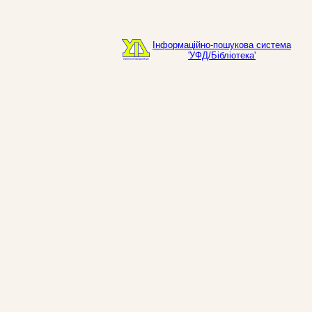
Інформаційно-пошукова система
'УФД/Бібліотека'