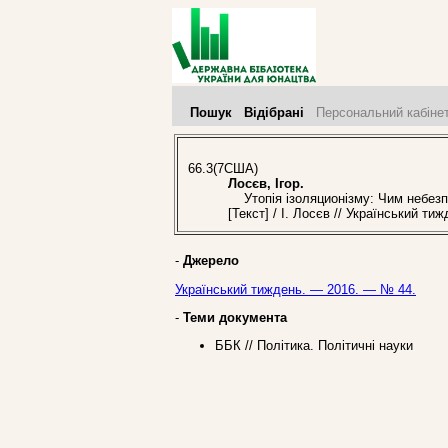
Пошук
Відібрані
Персональний кабіне
66.3(7США)
Лосєв, Ігор.
Утопія ізоляционізму: Чим небезпе
[Текст] / І. Лосєв // Український т
-
Джерело
Український тиждень. — 2016. — № 44.
-
Теми документа
ББК // Політика. Політичні науки