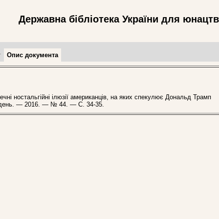
Державна бібліотека України для юнацт
т
Опис документа
чні ностальгійні ілюзії американців, на яких спекулює Дональд Трамп
иждень. — 2016. — № 44. — С. 34-35.