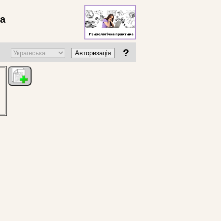
ва
?
Авторизація