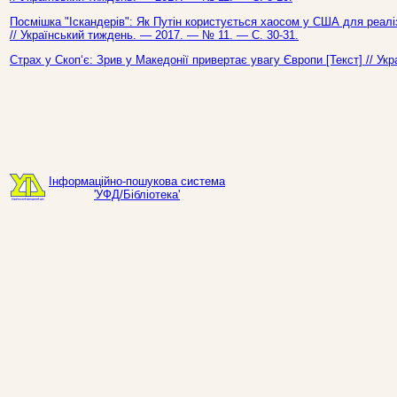
Посмішка "Іскандерів": Як Путін користується хаосом у США для реаліза
// Український тиждень. — 2017. — № 11. — С. 30-31.
Страх у Скоп‘є: Зрив у Македонії привертає увагу Європи [Текст] // У
Інформаційно-пошукова система
'УФД/Бібліотека'