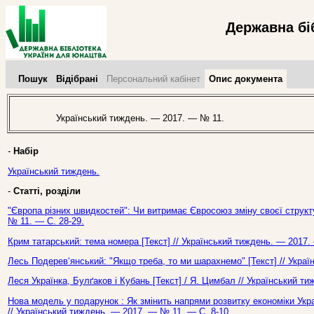
Державна бі
Пошук
Відібрані
Персональний кабінет
Опис документа
Український тиждень. — 2017. — № 11.
-
Набір
Український тиждень.
-
Статті, розділи
"Європа різних швидкостей": Чи витримає Євросоюз зміну своєї структур
№ 11. — С. 28-29.
Крим татарський: тема номера [Текст] // Український тиждень. — 2017.
Лесь Подерев‘янський: "Якщо треба, то ми шарахнемо" [Текст] // Укра
Леся Українка, Булґаков і Кубань [Текст] / Я. Цимбал // Український т
Нова модель у подарунок : Як змінить напрями розвитку економіки Укр
// Український тиждень. — 2017. — № 11. — С. 8-10.