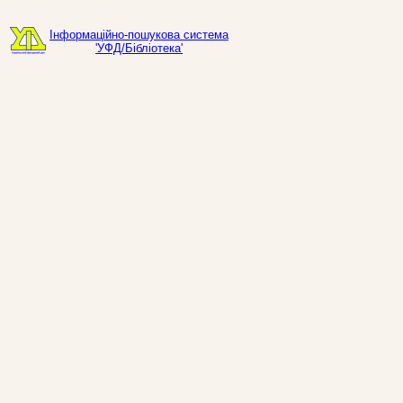
Інформаційно-пошукова система
'УФД/Бібліотека'