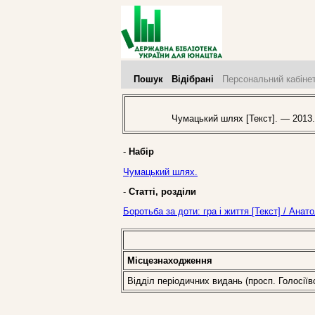
Пошук
Відібрані
Персональний кабіне
Чумацький шлях [Текст]. — 2013
-
Набір
Чумацький шлях.
-
Статті, розділи
Боротьба за доти: гра і життя [Текст] / Ана
Місцезнаходження
Відділ періодичних видань (просп. Голосіїв