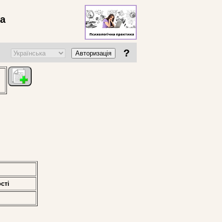
ва
?
Авторизація
стi