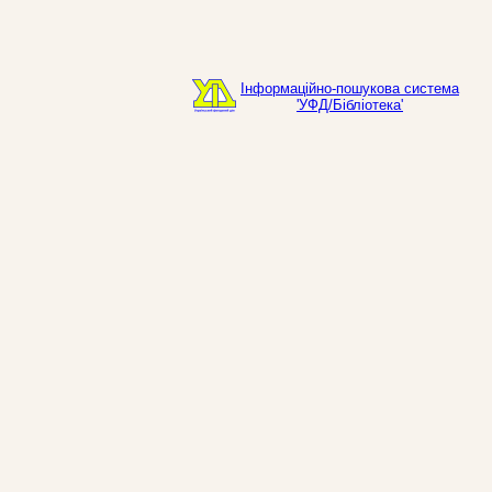
Інформаційно-пошукова система
'УФД/Бібліотека'