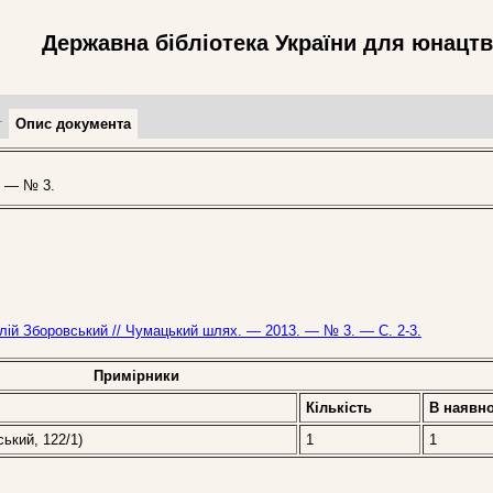
Державна бібліотека України для юнацт
т
Опис документа
. — № 3.
толій Зборовський // Чумацький шлях. — 2013. — № 3. — С. 2-3.
Примірники
Кількість
В наявно
ський, 122/1)
1
1